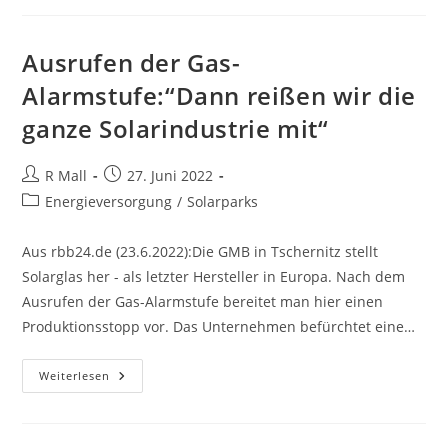
Sonnenschein
Wird
Die
Solaranlage
Ausrufen der Gas-
Von
Herrn
Alarmstufe:“Dann reißen wir die
Husemann
Abgeschaltet
ganze Solarindustrie mit“
Beitrags-
Beitrag
R Mall
27. Juni 2022
Autor:
veröffentlicht:
Beitrags-
Energieversorgung
/
Solarparks
Kategorie:
Aus rbb24.de (23.6.2022):Die GMB in Tschernitz stellt
Solarglas her - als letzter Hersteller in Europa. Nach dem
Ausrufen der Gas-Alarmstufe bereitet man hier einen
Produktionsstopp vor. Das Unternehmen befürchtet eine…
Ausrufen
Weiterlesen
Der
Gas-
Alarmstufe:“Dann
Reißen
Wir