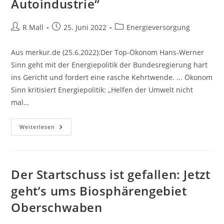
Autoindustrie“
Beitrags-
Beitrag
Beitrags-
R Mall
25. Juni 2022
Energieversorgung
Autor:
veröffentlicht:
Kategorie:
Aus merkur.de (25.6.2022):Der Top-Ökonom Hans-Werner
Sinn geht mit der Energiepolitik der Bundesregierung hart
ins Gericht und fordert eine rasche Kehrtwende. ... Ökonom
Sinn kritisiert Energiepolitik: „Helfen der Umwelt nicht
mal…
Top-
Weiterlesen
Ökonom
Hans-
Werner
Sinn
Kritisiert
Energiepolitik:
Der Startschuss ist gefallen: Jetzt
„Wir
Ruinieren
geht’s ums Biosphärengebiet
Die
Deutsche
Oberschwaben
Autoindustrie“