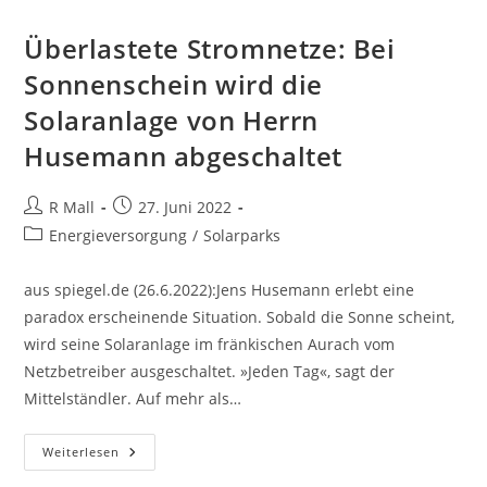
Überlastete Stromnetze: Bei
Sonnenschein wird die
Solaranlage von Herrn
Husemann abgeschaltet
Beitrags-
Beitrag
R Mall
27. Juni 2022
Autor:
veröffentlicht:
Beitrags-
Energieversorgung
/
Solarparks
Kategorie:
aus spiegel.de (26.6.2022):Jens Husemann erlebt eine
paradox erscheinende Situation. Sobald die Sonne scheint,
wird seine Solaranlage im fränkischen Aurach vom
Netzbetreiber ausgeschaltet. »Jeden Tag«, sagt der
Mittelständler. Auf mehr als…
Überlastete
Weiterlesen
Stromnetze:
Bei