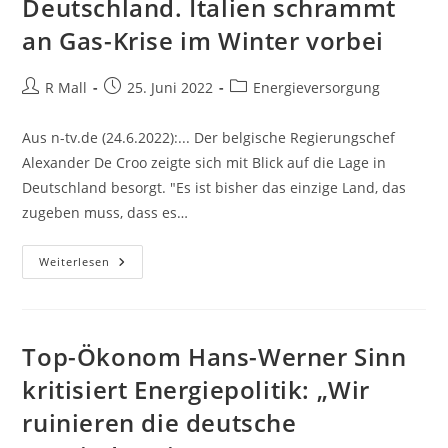
Deutschland. Italien schrammt
an Gas-Krise im Winter vorbei
Beitrags-
Beitrag
Beitrags-
R Mall
25. Juni 2022
Energieversorgung
Autor:
veröffentlicht:
Kategorie:
Aus n-tv.de (24.6.2022):... Der belgische Regierungschef
Alexander De Croo zeigte sich mit Blick auf die Lage in
Deutschland besorgt. "Es ist bisher das einzige Land, das
zugeben muss, dass es…
Brüssel
Weiterlesen
Besorgt
Über
Deutschland.
Italien
Schrammt
An
Top-Ökonom Hans-Werner Sinn
Gas-
Krise
kritisiert Energiepolitik: „Wir
Im
Winter
ruinieren die deutsche
Vorbei