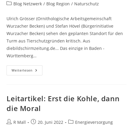
Autor:
veröffentlicht:
Beitrags-
Blog Netzwerk
/
Blog Region
/
Naturschutz
Kategorie:
Ulrich Grösser (Ornithologische Arbeitsgemeinschaft
Wurzacher Becken) und Stefan Hövel (Bürgerinitiative
Wurzacher Becken) sehen den geplanten Standort für den
Turm aus Tierschutzgründen kritisch. Aus
diebildschirmzeitung.de... Das einzige in Baden -
Württemberg…
Standort
Weiterlesen
Des
Turms
Im
Wurzacher
Ried
Leitartikel: Erst die Kohle, dann
die Moral
Beitrags-
Beitrag
Beitrags-
R Mall
20. Juni 2022
Energieversorgung
Autor:
veröffentlicht:
Kategorie: