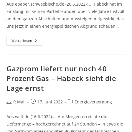
Aus epaper.schwaebische.de (20.6.2022): ... Habeck hat im
Einklang mit seinen Parteifreunden über viele Jahre lustvoll
an dem ganzen Abschalten und Aussteigen mitgewirkt, das
uns jetzt in einen energiepolitischen Abgrund schauen…
Leitartikel:
Weiterlesen
Erst
Die
Kohle,
Dann
Die
Moral
Gazprom liefert nur noch 40
Prozent Gas – Habeck sieht die
Lage ernst
Beitrags-
Beitrag
Beitrags-
R Mall
17. Juni 2022
Energieversorgung
Autor:
veröffentlicht:
Kategorie:
Aus welt.de (16.6.2022):... Am Morgen erreichte die
Liefermenge – hochgerechnet auf 24 Stunden – in etwa die
von Gazprom angekündigten 40 Prozent der technischen