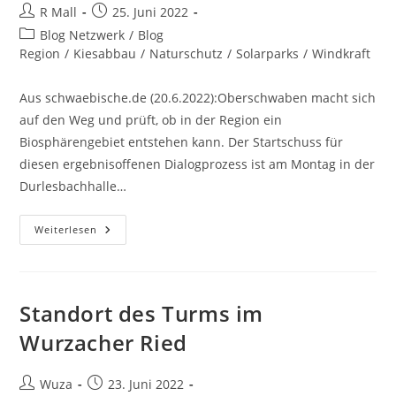
Beitrags-
Beitrag
R Mall
25. Juni 2022
Autor:
veröffentlicht:
Beitrags-
Blog Netzwerk
/
Blog
Kategorie:
Region
/
Kiesabbau
/
Naturschutz
/
Solarparks
/
Windkraft
Aus schwaebische.de (20.6.2022):Oberschwaben macht sich
auf den Weg und prüft, ob in der Region ein
Biosphärengebiet entstehen kann. Der Startschuss für
diesen ergebnisoffenen Dialogprozess ist am Montag in der
Durlesbachhalle…
Der
Weiterlesen
Startschuss
Ist
Gefallen:
Jetzt
Geht’s
Ums
Standort des Turms im
Biosphärengebiet
Oberschwaben
Wurzacher Ried
Beitrags-
Beitrag
Wuza
23. Juni 2022