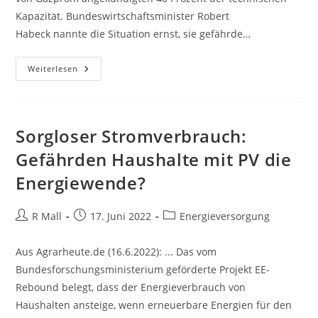
Kapazität. Bundeswirtschaftsminister Robert
Habeck nannte die Situation ernst, sie gefährde…
Gazprom
Weiterlesen
Liefert
Nur
Noch
40
Prozent
Gas
Sorgloser Stromverbrauch:
–
Habeck
Gefährden Haushalte mit PV die
Sieht
Die
Energiewende?
Lage
Ernst
Beitrags-
Beitrag
Beitrags-
R Mall
17. Juni 2022
Energieversorgung
Autor:
veröffentlicht:
Kategorie:
Aus Agrarheute.de (16.6.2022): ... Das vom
Bundesforschungsministerium geförderte Projekt EE-
Rebound belegt, dass der Energieverbrauch von
Haushalten ansteige, wenn erneuerbare Energien für den