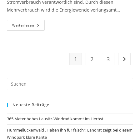
Stromverbrauch verantwortlich sind. Durch diesen
Mehrverbrauch wird die Energiewende verlangsamt…
Sorgloser
Weiterlesen
Stromverbrauch:
Gefährden
Haushalte
Mit
PV
Die
Energiewende?
1
2
3
Gehe zu
Neueste Beiträge
365 Meter hohes Lausitz-Windrad kommt im Herbst
Hummelluckenwald „Halten ihn für falsch“: Landrat zeigt bei diesem
Windpark klare Kante