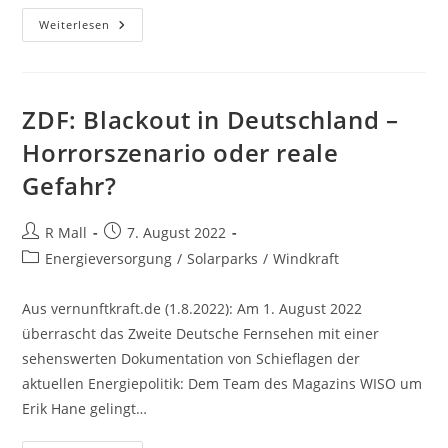
Staatssekretär
Weiterlesen
Andre
Baumann:
„Für
Mich
Als
Gelernter
ZDF: Blackout in Deutschland –
Moorschützer
Und
Horrorszenario oder reale
Natürlich
Auch
Gefahr?
Als
Staatssekretär
Ist
Das
Beitrags-
Beitrag
R Mall
7. August 2022
Wurzacher
Ried
Autor:
veröffentlicht:
Beitrags-
Energieversorgung
/
Solarparks
/
Windkraft
Heiliges
Land.
Kategorie:
Aus vernunftkraft.de (1.8.2022): Am 1. August 2022
überrascht das Zweite Deutsche Fernsehen mit einer
sehenswerten Dokumentation von Schieflagen der
aktuellen Energiepolitik: Dem Team des Magazins WISO um
Erik Hane gelingt…