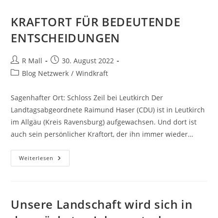
KRAFTORT FÜR BEDEUTENDE
ENTSCHEIDUNGEN
Beitrags-
Beitrag
R Mall
30. August 2022
Autor:
veröffentlicht:
Beitrags-
Blog Netzwerk
/
Windkraft
Kategorie:
Sagenhafter Ort: Schloss Zeil bei Leutkirch Der
Landtagsabgeordnete Raimund Haser (CDU) ist in Leutkirch
im Allgäu (Kreis Ravensburg) aufgewachsen. Und dort ist
auch sein persönlicher Kraftort, der ihn immer wieder…
KRAFTORT
Weiterlesen
FÜR
BEDEUTENDE
ENTSCHEIDUNGEN
Unsere Landschaft wird sich in