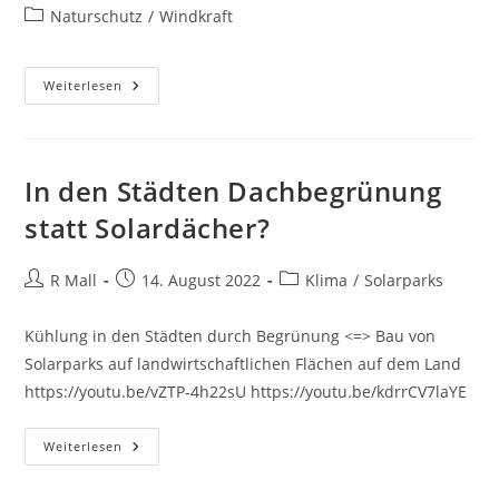
Autor:
veröffentlicht:
Beitrags-
Naturschutz
/
Windkraft
Kategorie:
Vogelschutz
Weiterlesen
Gestrichen
In den Städten Dachbegrünung
statt Solardächer?
Beitrags-
Beitrag
Beitrags-
R Mall
14. August 2022
Klima
/
Solarparks
Autor:
veröffentlicht:
Kategorie:
Kühlung in den Städten durch Begrünung <=> Bau von
Solarparks auf landwirtschaftlichen Flächen auf dem Land
https://youtu.be/vZTP-4h22sU https://youtu.be/kdrrCV7laYE
In
Weiterlesen
Den
Städten
Dachbegrünung