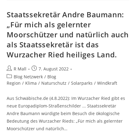
Statt
Solardächer?
Staatssekretär Andre Baumann:
„Für mich als gelernter
Moorschützer und natürlich auch
als Staatssekretär ist das
Wurzacher Ried heiliges Land.
Beitrags-
Beitrag
R Mall
7. August 2022
Autor:
veröffentlicht:
Beitrags-
Blog Netzwerk
/
Blog
Kategorie:
Region
/
Klima
/
Naturschutz
/
Solarparks
/
Windkraft
Aus Schwäbische.de (4.8.2022): Im Wurzacher Ried gibt es
neue Europadiplom-Straßenschilder ... Staatssekretär
Andre Baumann würdigte beim Besuch die ökologische
Bedeutung des Wurzacher Rieds: „Für mich als gelernter
Moorschützer und natürlich…