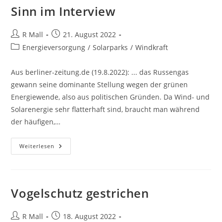
Sinn im Interview
Beitrags-
Beitrag
R Mall
21. August 2022
Autor:
veröffentlicht:
Beitrags-
Energieversorgung
/
Solarparks
/
Windkraft
Kategorie:
Aus berliner-zeitung.de (19.8.2022): ... das Russengas
gewann seine dominante Stellung wegen der grünen
Energiewende, also aus politischen Gründen. Da Wind- und
Solarenergie sehr flatterhaft sind, braucht man während
der häufigen,…
Grüne
Weiterlesen
Energiewende
Schuld
An
Gaskrise:
Ökonom
Hans-
Vogelschutz gestrichen
Werner
Sinn
Im
Interview
Beitrags-
Beitrag
R Mall
18. August 2022