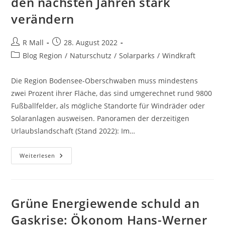
den nächsten Jahren stark
verändern
Beitrags-
Beitrag
R Mall
28. August 2022
Autor:
veröffentlicht:
Beitrags-
Blog Region
/
Naturschutz
/
Solarparks
/
Windkraft
Kategorie:
Die Region Bodensee-Oberschwaben muss mindestens
zwei Prozent ihrer Fläche, das sind umgerechnet rund 9800
Fußballfelder, als mögliche Standorte für Windräder oder
Solaranlagen ausweisen. Panoramen der derzeitigen
Urlaubslandschaft (Stand 2022): Im…
Unsere
Weiterlesen
Landschaft
Wird
Sich
In
Den
Nächsten
Grüne Energiewende schuld an
Jahren
Stark
Gaskrise: Ökonom Hans-Werner
Verändern