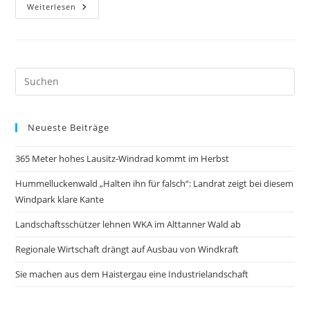
ZDF:
Weiterlesen
Blackout
In
Deutschland
–
Horrorszenario
Oder
Reale
Gefahr?
Neueste Beiträge
365 Meter hohes Lausitz-Windrad kommt im Herbst
Hummelluckenwald „Halten ihn für falsch“: Landrat zeigt bei diesem
Windpark klare Kante
Landschaftsschützer lehnen WKA im Alttanner Wald ab
Regionale Wirtschaft drängt auf Ausbau von Windkraft
Sie machen aus dem Haistergau eine Industrielandschaft