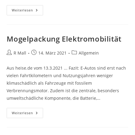
Warum
Weiterlesen
Funktioniert
Die
Energiewende
Nicht
Mit
Windrädern?
Mogelpackung Elektromobilität
Beitrags-
Beitrag
Beitrags-
R Mall
14. März 2021
Allgemein
Autor:
veröffentlicht:
Kategorie:
Aus heise.de vom 13.3.2021 ... Fazit: E-Autos sind erst nach
vielen Fahrtkilometern und Nutzungsjahren weniger
klimaschädlich als Fahrzeuge mit fossilem
Verbrennungsmotor. Zudem ist die zentrale, besonders
umweltschädliche Komponente, die Batterie,…
Mogelpackung
Weiterlesen
Elektromobilität