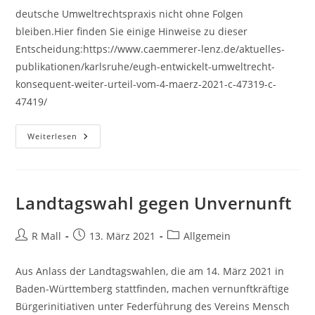
deutsche Umweltrechtspraxis nicht ohne Folgen
bleiben.Hier finden Sie einige Hinweise zu dieser
Entscheidung:https://www.caemmerer-lenz.de/aktuelles-
publikationen/karlsruhe/eugh-entwickelt-umweltrecht-
konsequent-weiter-urteil-vom-4-maerz-2021-c-47319-c-
47419/
Zum
Weiterlesen
Urteil
Des
EuGH
Vom
4.
März
Landtagswahl gegen Unvernunft
2021
?
C-
473/19,
Beitrags-
Beitrag
Beitrags-
R Mall
13. März 2021
Allgemein
C-
Autor:
veröffentlicht:
Kategorie:
474/19
Aus Anlass der Landtagswahlen, die am 14. März 2021 in
Baden-Württemberg stattfinden, machen vernunftkräftige
Bürgerinitiativen unter Federführung des Vereins Mensch