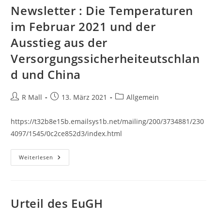
Newsletter : Die Temperaturen
im Februar 2021 und der
Ausstieg aus der
Versorgungssicherheiteutschlan
d und China
Beitrags-
Beitrag
Beitrags-
R Mall
13. März 2021
Allgemein
Autor:
veröffentlicht:
Kategorie:
https://t32b8e15b.emailsys1b.net/mailing/200/3734881/230
4097/1545/0c2ce852d3/index.html
Newsletter
Weiterlesen
:
Die
Temperaturen
Im
Februar
2021
Urteil des EuGH
Und
Der