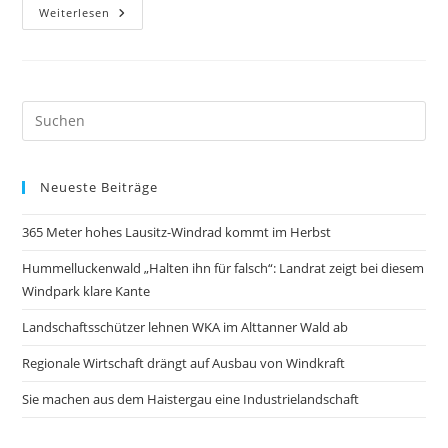
Leserbrief:
Weiterlesen
Auf
Dem
Weg
Zur
Selbstzerstörung
Neueste Beiträge
365 Meter hohes Lausitz-Windrad kommt im Herbst
Hummelluckenwald „Halten ihn für falsch“: Landrat zeigt bei diesem
Windpark klare Kante
Landschaftsschützer lehnen WKA im Alttanner Wald ab
Regionale Wirtschaft drängt auf Ausbau von Windkraft
Sie machen aus dem Haistergau eine Industrielandschaft