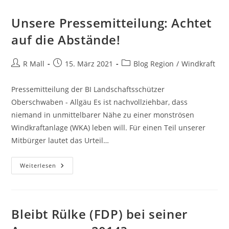
Unsere Pressemitteilung: Achtet
auf die Abstände!
Beitrags-
Beitrag
Beitrags-
R Mall
15. März 2021
Blog Region
/
Windkraft
Autor:
veröffentlicht:
Kategorie:
Pressemitteilung der BI Landschaftsschützer
Oberschwaben - Allgäu Es ist nachvollziehbar, dass
niemand in unmittelbarer Nähe zu einer monströsen
Windkraftanlage (WKA) leben will. Für einen Teil unserer
Mitbürger lautet das Urteil…
Unsere
Weiterlesen
Pressemitteilung:
Achtet
Auf
Die
Abstände!
Bleibt Rülke (FDP) bei seiner