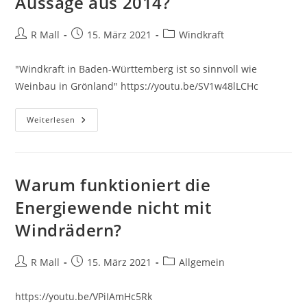
Aussage aus 2014?
Beitrags-
Beitrag
Beitrags-
R Mall
15. März 2021
Windkraft
Autor:
veröffentlicht:
Kategorie:
"Windkraft in Baden-Württemberg ist so sinnvoll wie
Weinbau in Grönland" https://youtu.be/SV1w48lLCHc
Bleibt
Weiterlesen
Rülke
(FDP)
Bei
Seiner
Aussage
Aus
Warum funktioniert die
2014?
Energiewende nicht mit
Windrädern?
Beitrags-
Beitrag
Beitrags-
R Mall
15. März 2021
Allgemein
Autor:
veröffentlicht:
Kategorie:
https://youtu.be/VPiIAmHc5Rk