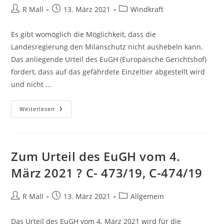
Ausstieg
Aus
Beitrags-
Beitrag
Beitrags-
R Mall
13. März 2021
Windkraft
Der
Autor:
veröffentlicht:
Kategorie:
Versorgungssicherheiteutschland
Und
Es gibt womöglich die Möglichkeit, dass die
China
Landesregierung den Milanschutz nicht aushebeln kann.
Das anliegende Urteil des EuGH (Europäische Gerichtshof)
fordert, dass auf das gefährdete Einzeltier abgestellt wird
und nicht …
Urteil
Weiterlesen
Des
EuGH
Zum Urteil des EuGH vom 4.
März 2021 ? C- 473/19, C-474/19
Beitrags-
Beitrag
Beitrags-
R Mall
13. März 2021
Allgemein
Autor:
veröffentlicht:
Kategorie:
Das Urteil des EuGH vom 4. März 2021 wird für die