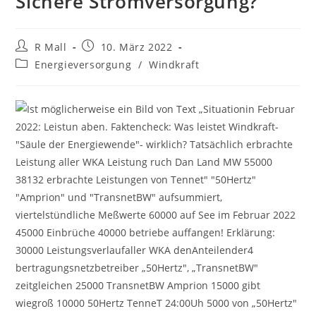
Sichere Stromversorgung?
Beitrags-
Beitrag
R Mall
10. März 2022
Autor:
veröffentlicht:
Beitrags-
Energieversorgung
/
Windkraft
Kategorie: