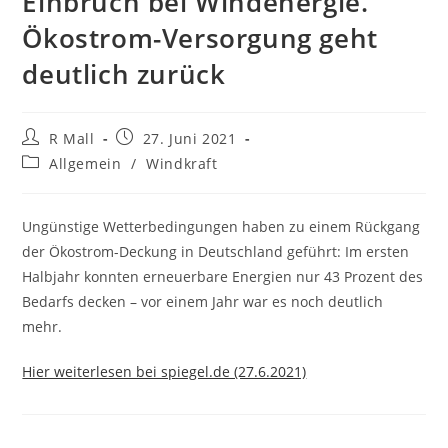
Einbruch bei Windenergie.
Ökostrom-Versorgung geht
deutlich zurück
Beitrags-
Beitrag
R Mall
27. Juni 2021
Autor:
veröffentlicht:
Beitrags-
Allgemein
/
Windkraft
Kategorie:
Ungünstige Wetterbedingungen haben zu einem Rückgang
der Ökostrom-Deckung in Deutschland geführt: Im ersten
Halbjahr konnten erneuerbare Energien nur 43 Prozent des
Bedarfs decken – vor einem Jahr war es noch deutlich
mehr.
Hier weiterlesen bei spiegel.de (27.6.2021)