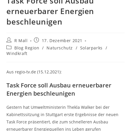
Task Force soll Ausbau
erneuerbarer Energien
beschleunigen
Beitrags-
Beitrag
R Mall
17. Dezember 2021
Autor:
veröffentlicht:
Beitrags-
Blog Region
/
Naturschutz
/
Solarparks
/
Kategorie:
Windkraft
Aus regio-tv.de (15.12.2021):
Task Force soll Ausbau erneuerbarer
Energien beschleunigen
Gestern hat Umweltministerin Thekla Walker bei der
Kabinettssitzung in Stuttgart erste Ergebnisse der neuen
Task Force präsentiert, die zum schnelleren Ausbau
erneuerbarer Energiequellen ins Leben gerufen