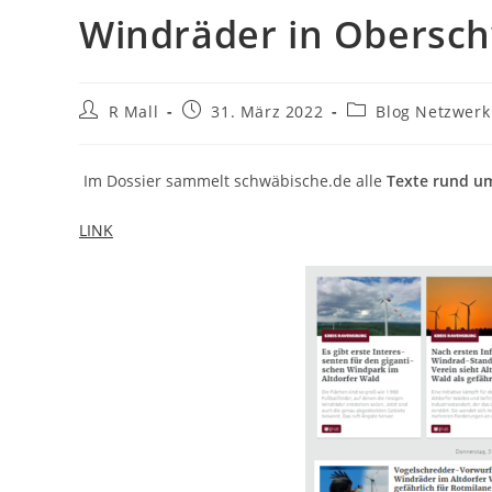
Windräder in Obersc
Beitrags-
Beitrag
Beitrags-
R Mall
31. März 2022
Blog Netzwerk
Autor:
veröffentlicht:
Kategorie:
Im Dossier sammelt schwäbische.de alle
Texte rund um
LINK