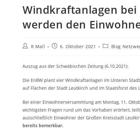
Windkraftanlagen bei
werden den Einwohner
Beitrags-
Beitrag
Beitrags-
R Mall
6. Oktober 2021
Blog Netzwe
Autor:
veröffentlicht:
Kategorie:
Auszug aus der Schwäbischen Zeitung (6.10.2021):
Die EnBW plant vier Windkraftanlagen im Unteren Stad
auf Flächen der Stadt Leutkirch und im Staatsforst de
Bei einer Einwohnerversammlung am Montag, 11. Oktobe
wichtigsten Fragen rund um das Vorhaben erörtert, teil
ausschließlich Einwohner der Großen Kreisstadt Leutkir
bereits bemerkbar.
…