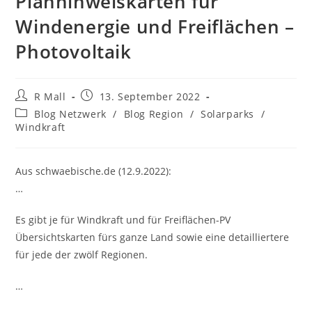
Planhinweiskarten für
Windenergie und Freiflächen –
Photovoltaik
Beitrags-
Beitrag
R Mall
13. September 2022
Autor:
veröffentlicht:
Beitrags-
Blog Netzwerk
/
Blog Region
/
Solarparks
/
Kategorie:
Windkraft
Aus schwaebische.de (12.9.2022):
…
Es gibt je für Windkraft und für Freiflächen-PV
Übersichtskarten fürs ganze Land sowie eine detailliertere
für jede der zwölf Regionen.
…