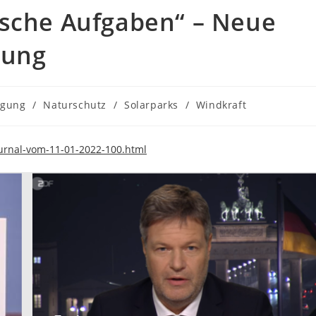
ische Aufgaben“ – Neue
rung
rgung
/
Naturschutz
/
Solarparks
/
Windkraft
ournal-vom-11-01-2022-100.html