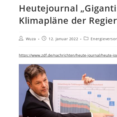
Heutejournal „Gigant
Klimapläne der Regie
Beitrags-
Beitrag
Beitrags-
Wuza
12. Januar 2022
Energieverso
Autor:
veröffentlicht:
Kategorie:
https://www.zdf.de/nachrichten/heute-journal/heute-j