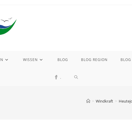
EN
WISSEN
BLOG
BLOG REGION
BLOG
WEBSITE-
.
SUCHE
>
Windkraft
>
Heutejo
UMSCHALTEN