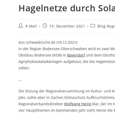
Hagelnetze durch Sol
Beitrags-
Beitrag
Beitrags-
R Mall
19. Dezember 2021
Blog Reg
Autor:
veröffentlicht:
Kategorie:
Aus schwaebische.de (18.12.2021):
In der Region Bodensee-Oberschwaben wird es zwei Mo
Obstbau Bodensee (KOB) in
Bavendorf
und dem Obsthof
Agriphotovolataikanlagen aufgebaut, die die Hagelnetz
sollen.
…
Die Sitzung der Regionalversammlung im Kultur- und Ko
Jahr, sollte aber in Sachen Klimaschutz Aufbruchstim
Regionalverbandsdirektor
Wolfgang Heine
klar, der im 
vier Hauptthemen im kommenden Jahr sieht Heine die En