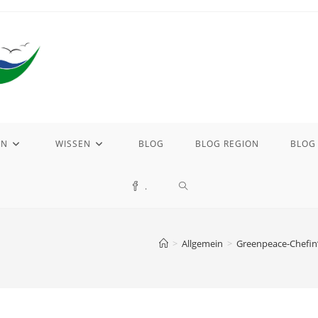
EN
WISSEN
BLOG
BLOG REGION
BLOG
WEBSITE-
.
SUCHE
>
Allgemein
>
Greenpeace-Chefin“
UMSCHALTEN