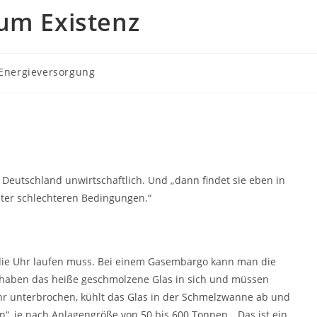
 um Existenz
Energieversorgung
Deutschland unwirtschaftlich. Und „dann findet sie eben in
nter schlechteren Bedingungen.“
 die Uhr laufen muss. Bei einem Gasembargo kann man die
 haben das heiße geschmolzene Glas in sich und müssen
uhr unterbrochen, kühlt das Glas in der Schmelzwanne ab und
en“, je nach Anlagengröße von 50 bis 600 Tonnen. „Das ist ein