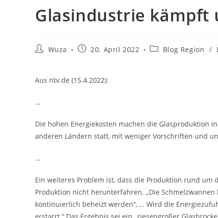
Glasindustrie kämpft
Beitrags-
Beitrag
Beitrags-
Wuza
20. April 2022
Blog Region
/
Autor:
veröffentlicht:
Kategorie:
Aus ntv.de (15.4.2022):
…
Die hohen Energiekosten machen die Glasproduktion in 
anderen Ländern statt, mit weniger Vorschriften und u
…
Ein weiteres Problem ist, dass die Produktion rund um
Produktion nicht herunterfahren. „Die Schmelzwannen
kontinuierlich beheizt werden“, … Wird die Energiezuf
erstarrt.“ Das Ergebnis sei ein „riesengroßer Glasbrock