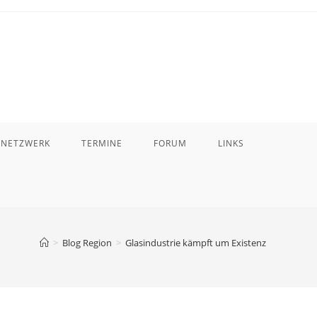
 NETZWERK
TERMINE
FORUM
LINKS
>
Blog Region
>
Glasindustrie kämpft um Existenz