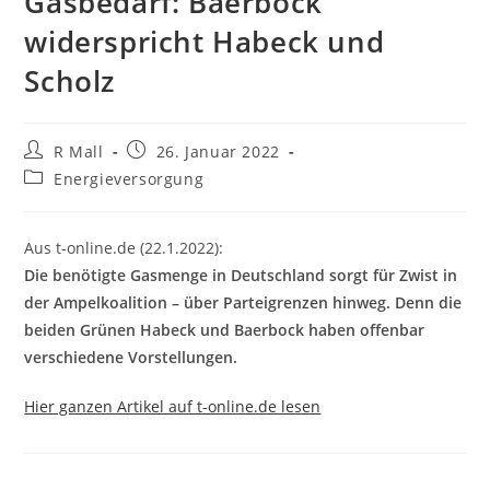
Gasbedarf: Baerbock
widerspricht Habeck und
Scholz
Beitrags-
Beitrag
R Mall
26. Januar 2022
Autor:
veröffentlicht:
Beitrags-
Energieversorgung
Kategorie:
Aus t-online.de (22.1.2022):
Die benötigte Gasmenge in Deutschland sorgt für Zwist in
der Ampelkoalition – über Parteigrenzen hinweg. Denn die
beiden Grünen Habeck und Baerbock haben offenbar
verschiedene Vorstellungen.
Hier ganzen Artikel auf t-online.de lesen