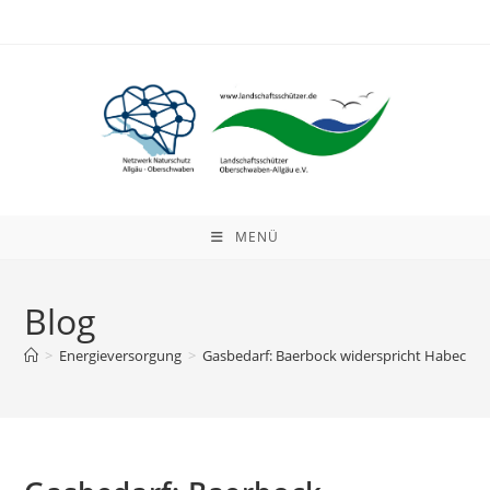
Zum
Inhalt
springen
MENÜ
Blog
>
Energieversorgung
>
Gasbedarf: Baerbock widerspricht Habeck u