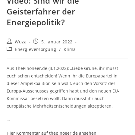
Video: Sind wir die
Geisterfahrer der
Energiepolitik?
Beitrags-
Beitrag
Wuza
5. Januar 2022
Autor:
veröffentlicht:
Beitrags-
Energieversorgung
/
Klima
Kategorie:
Aus ThePinoneer.de (3.1.2022): „Liebe Grüne, ihr müsst
euch schon entscheiden! Wenn ihr die Europapartei in
dieser Ampelkoalition sein wollt, euch den Vorsitz des
Europa-Ausschusses gegriffen habt und den neuen EU-
Kommissar besetzen wollt: Dann müsst ihr auch
europäische Mehrheitsentscheidungen akzeptieren.
…
Hier Kommentar auf thepinoeer.de ansehen