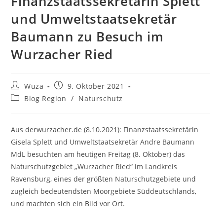
Finanzstaatssekretärin Splett
und Umweltstaatsekretär
Baumann zu Besuch im
Wurzacher Ried
Beitrags-
Beitrag
Wuza
9. Oktober 2021
Autor:
veröffentlicht:
Beitrags-
Blog Region
/
Naturschutz
Kategorie:
Aus derwurzacher.de (8.10.2021): Finanzstaatssekretärin
Gisela Splett und Umweltstaatsekretär Andre Baumann
MdL besuchten am heutigen Freitag (8. Oktober) das
Naturschutzgebiet „Wurzacher Ried“ im Landkreis
Ravensburg, eines der größten Naturschutzgebiete und
zugleich bedeutendsten Moorgebiete Süddeutschlands,
und machten sich ein Bild vor Ort.