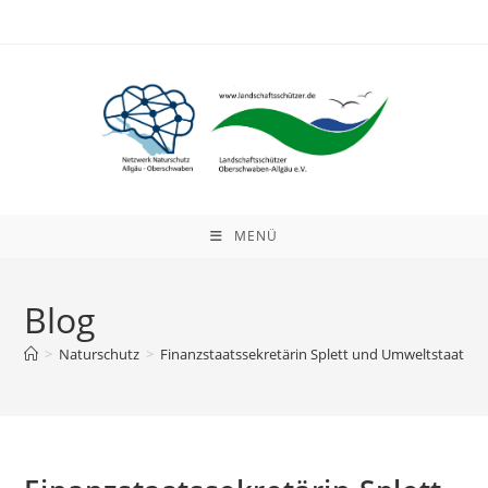
Zum
Inhalt
springen
MENÜ
Blog
>
Naturschutz
>
Finanzstaatssekretärin Splett und Umweltstaatse