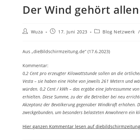
Der Wind gehört allen
Beitrags-
Beitrag
Beitrags-
Wuza
17. Juni 2023
Blog Netzwerk
/
Autor:
veröffentlicht:
Kategorie:
Aus „dieBildschirmzeitung.de“ (17.6.2023)
Kommentar:
0,2 Cent pro erzeugter Kilowattstunde sollen an die örtlic
Vesta – sie haben eine Höhe von jeweils 261 Metern und wä
würden. 0,2 Cent / kWh – das ergäbe eine Jahressumme von
erhielten. Diese Summe, zu der die Betreiber bei neu errichte
Akzeptanz der Bevölkerung gegenüber Windkraft erhöhen. Di
zweckgebunden, um besonders belasteten Anwohnern ein klei
Hier ganzen Kommentar lesen auf diebildschirmzeitun