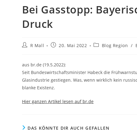
Bei Gasstopp: Bayeris
Druck
Beitrags-
Beitrag
Beitrags-
R Mall
20. Mai 2022
Blog Region
/
Autor:
veröffentlicht:
Kategorie:
aus br.de (19.5.2022):
Seit Bundeswirtschaftsminister Habeck die Frühwarnstufe
Glasindustrie gestiegen. Was, wenn wirklich kein russ
blanke Existenz.
Hier ganzen Artikel lesen auf br.de
DAS KÖNNTE DIR AUCH GEFALLEN