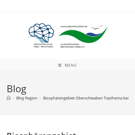
Zum
Inhalt
springen
MENÜ
Blog
>
Blog Region
>
Biosphärengebiet Oberschwaben Topthema bei Bür