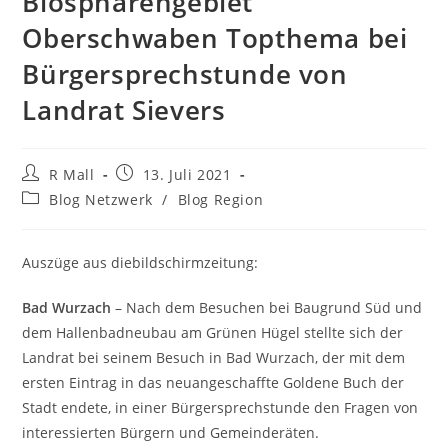
Biosphärengebiet
Oberschwaben Topthema bei
Bürgersprechstunde von
Landrat Sievers
Beitrags-
Beitrag
R Mall
13. Juli 2021
Autor:
veröffentlicht:
Beitrags-
Blog Netzwerk
/
Blog Region
Kategorie:
Auszüge aus diebildschirmzeitung:
Bad Wurzach
– Nach dem Besuchen bei Baugrund Süd und
dem Hallenbadneubau am Grünen Hügel stellte sich der
Landrat bei seinem Besuch in Bad Wurzach, der mit dem
ersten Eintrag in das neuangeschaffte Goldene Buch der
Stadt endete, in einer Bürgersprechstunde den Fragen von
interessierten Bürgern und Gemeinderäten.