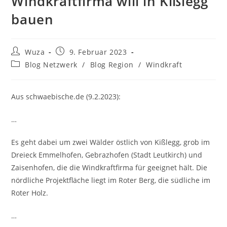
Windkraftfirma will in Kißlegg
bauen
Beitrags-
Beitrag
Wuza
9. Februar 2023
Autor:
veröffentlicht:
Beitrags-
Blog Netzwerk
/
Blog Region
/
Windkraft
Kategorie:
Aus schwaebische.de (9.2.2023):
…
Es geht dabei um zwei Wälder östlich von Kißlegg, grob im
Dreieck Emmelhofen, Gebrazhofen (Stadt Leutkirch) und
Zaisenhofen, die die Windkraftfirma für geeignet hält. Die
nördliche Projektfläche liegt im Roter Berg, die südliche im
Roter Holz.
…