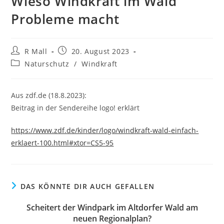
Wieso Windkraft im Wald
Probleme macht
Beitrags-
Beitrag
R Mall
20. August 2023
Autor:
veröffentlicht:
Beitrags-
Naturschutz
/
Windkraft
Kategorie:
Aus zdf.de (18.8.2023):
Beitrag in der Sendereihe logo! erklärt
https://www.zdf.de/kinder/logo/windkraft-wald-einfach-
erklaert-100.html#xtor=CS5-95
DAS KÖNNTE DIR AUCH GEFALLEN
Scheitert der Windpark im Altdorfer Wald am
neuen Regionalplan?