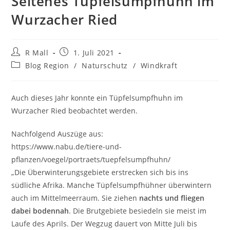
Seltenes Tüpfelsumpfhuhn im
Wurzacher Ried
Beitrags-
Beitrag
R Mall
1. Juli 2021
Autor:
veröffentlicht:
Beitrags-
Blog Region
/
Naturschutz
/
Windkraft
Kategorie:
Auch dieses Jahr konnte ein Tüpfelsumpfhuhn im
Wurzacher Ried beobachtet werden.
Nachfolgend Auszüge aus:
https://www.nabu.de/tiere-und-
pflanzen/voegel/portraets/tuepfelsumpfhuhn/
„Die Überwinterungsgebiete erstrecken sich bis ins
südliche Afrika. Manche Tüpfelsumpfhühner überwintern
auch im Mittelmeerraum. Sie ziehen
nachts und fliegen
dabei bodennah
. Die Brutgebiete besiedeln sie meist im
Laufe des Aprils. Der Wegzug dauert von Mitte Juli bis