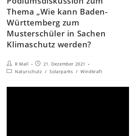
Podiumsdiskussion zum
Thema „Wie kann Baden-
Württemberg zum
Musterschüler in Sachen
Klimaschutz werden?
Beitrags-
Beitrag
R Mall
21. Dezember 2021
Autor:
veröffentlicht:
Beitrags-
Naturschutz
/
Solarparks
/
Windkraft
Kategorie: