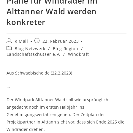
Pläne für Windräder im
Alttanner Wald werden
konkreter
Beitrags-
Beitrag
R Mall
22. Februar 2023
Autor:
veröffentlicht:
Beitrags-
Blog Netzwerk
/
Blog Region
/
Kategorie:
Landschaftsschützer e.V.
/
Windkraft
Aus Schwaebische.de (22.2.2023)
…
Der Windpark Alttanner Wald soll wie ursprünglich
angedacht noch im ersten Halbjahr ins
Genehmigungsverfahren gehen. Der Zeitplan der
Projektpartner in Alttann sieht vor, dass sich Ende 2025 die
Windräder drehen.