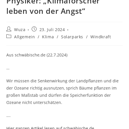
Physiker: „Klimaforscher
leben von der Angst“
Beitrags-
Beitrag
Wuza
23. Juli 2024
Autor:
veröffentlicht:
Beitrags-
Allgemein
/
Klima
/
Solarparks
/
Windkraft
Kategorie:
Aus schwäbische.de (22.7.2024)
…
Wir müssen die Senkenwirkung der Landpflanzen und die
der Ozeane richtig ausnutzen, sprich Bäume pflanzen im
großen Maßstab und dürfen die Speicherfunktion der
Ozeane nicht unterschätzen.
….
Hier ganzen Artikel lesen auf schwäbische.de