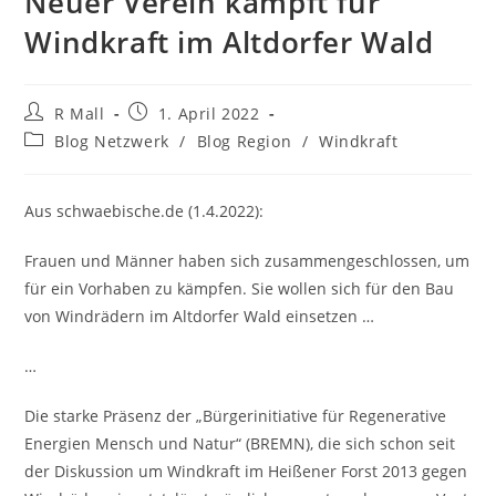
Neuer Verein kämpft für
Windkraft im Altdorfer Wald
Beitrags-
Beitrag
R Mall
1. April 2022
Autor:
veröffentlicht:
Beitrags-
Blog Netzwerk
/
Blog Region
/
Windkraft
Kategorie:
Aus schwaebische.de (1.4.2022):
Frauen und Männer haben sich zusammengeschlossen, um
für ein Vorhaben zu kämpfen. Sie wollen sich für den Bau
von Windrädern im Altdorfer Wald einsetzen …
…
Die starke Präsenz der „Bürgerinitiative für Regenerative
Energien Mensch und Natur“ (BREMN), die sich schon seit
der Diskussion um Windkraft im Heißener Forst 2013 gegen