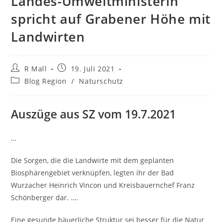
Landes-Umweltministerin
spricht auf Grabener Höhe mit
Landwirten
Beitrags-
Beitrag
R Mall
19. Juli 2021
Autor:
veröffentlicht:
Beitrags-
Blog Region
/
Naturschutz
Kategorie:
Auszüge aus SZ vom 19.7.2021
…
Die Sorgen, die die Landwirte mit dem geplanten
Biosphärengebiet verknüpfen, legten ihr der Bad
Wurzacher Heinrich Vincon und Kreisbauernchef Franz
Schönberger dar. ….
Eine gesunde bäuerliche Struktur sei besser für die Natur