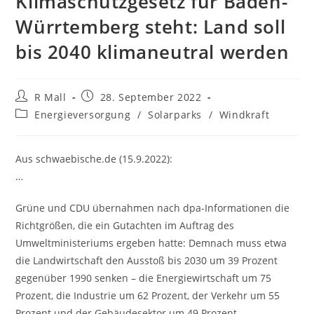
Klimaschutzgesetz für Baden-
Würrtemberg steht: Land soll
bis 2040 klimaneutral werden
Beitrags-
Beitrag
R Mall
28. September 2022
Autor:
veröffentlicht:
Beitrags-
Energieversorgung
/
Solarparks
/
Windkraft
Kategorie:
Aus schwaebische.de (15.9.2022):
…
Grüne und CDU übernahmen nach dpa-Informationen die
Richtgrößen, die ein Gutachten im Auftrag des
Umweltministeriums ergeben hatte: Demnach muss etwa
die Landwirtschaft den Ausstoß bis 2030 um 39 Prozent
gegenüber 1990 senken – die Energiewirtschaft um 75
Prozent, die Industrie um 62 Prozent, der Verkehr um 55
Prozent und der Gebäudesektor um 49 Prozent.