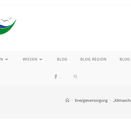
EN
WISSEN
BLOG
BLOG REGION
BLOG
WEBSITE-
.
SUCHE
>
Energieversorgung
>
„Klimasch
UMSCHALTEN