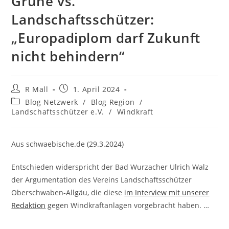
Grüne vs.
Landschaftsschützer:
„Europadiplom darf Zukunft
nicht behindern“
Beitrags-
Beitrag
R Mall
1. April 2024
Autor:
veröffentlicht:
Beitrags-
Blog Netzwerk
/
Blog Region
/
Kategorie:
Landschaftsschützer e.V.
/
Windkraft
Aus schwaebische.de (29.3.2024)
Entschieden widerspricht der Bad Wurzacher Ulrich Walz
der Argumentation des Vereins Landschaftsschützer
Oberschwaben-Allgäu, die diese
im Interview mit unserer
Redaktion
gegen Windkraftanlagen vorgebracht haben. …
…