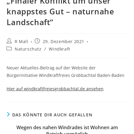
„Finaler Konflikt um unser
knappstes Gut – naturnahe
Landschaft“
Beitrags-
Beitrag
R Mall
29. Dezember 2021
Autor:
veröffentlicht:
Beitrags-
Naturschutz
/
Windkraft
Kategorie:
Neuer Aktuelles-Beitrag auf der Website der
Bürgerinitiative Windkraftfreies Grobbachtal Baden-Baden
Hier auf windkraftfreiesgrobbachtal.de ansehen
DAS KÖNNTE DIR AUCH GEFALLEN
Wegen des nahen Windrades ist Wohnen am
Betrieb unmöglich