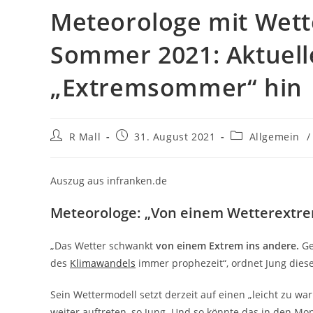
Meteorologe mit Wett
Sommer 2021: Aktuell
„Extremsommer“ hin
Beitrags-
Beitrag
Beitrags-
R Mall
31. August 2021
Allgemein
/
Autor:
veröffentlicht:
Kategorie:
Auszug aus infranken.de
Meteorologe: „Von einem Wetterextre
„Das Wetter schwankt
von einem Extrem ins andere.
Ge
des
Klimawandels
immer prophezeit“, ordnet Jung dies
Sein Wettermodell setzt derzeit auf einen „leicht zu
weiter auftreten, so Jung. Und so könnte das in den Mo