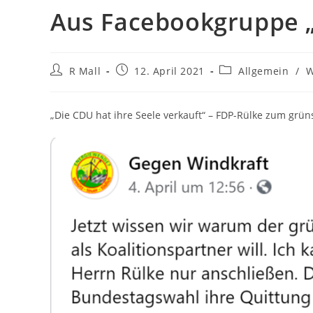
Aus Facebookgruppe 
Beitrags-
Beitrag
Beitrags-
R Mall
12. April 2021
Allgemein
/
W
Autor:
veröffentlicht:
Kategorie:
„Die CDU hat ihre Seele verkauft“ – FDP-Rülke zum gr