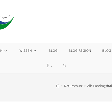
EN
WISSEN
BLOG
BLOG REGION
BLOG
WEBSITE-
.
SUCHE
>
Naturschutz
>
Alle Landtagsfr
UMSCHALTEN