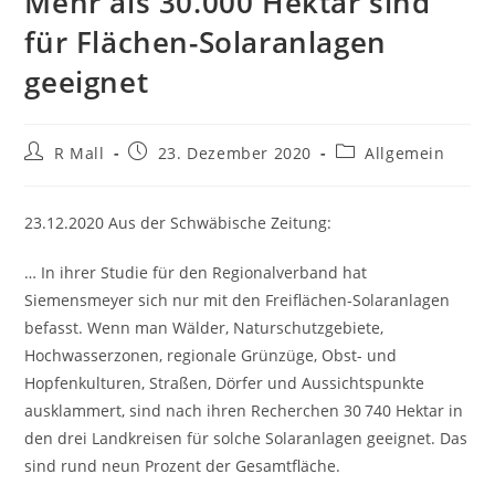
Mehr als 30.000 Hektar sind
für Flächen-​Solaranlagen
geeignet
Beitrags-
Beitrag
Beitrags-
R Mall
23. Dezember 2020
Allgemein
Autor:
veröffentlicht:
Kategorie:
23.12.2020 Aus der Schwäbische Zeitung:
… In ihrer Studie für den Regionalverband hat
Siemensmeyer sich nur mit den Freiflächen-Solaranlagen
befasst. Wenn man Wälder, Naturschutzgebiete,
Hochwasserzonen, regionale Grünzüge, Obst- und
Hopfenkulturen, Straßen, Dörfer und Aussichtspunkte
ausklammert, sind nach ihren Recherchen 30 740 Hektar in
den drei Landkreisen für solche Solaranlagen geeignet. Das
sind rund neun Prozent der Gesamtfläche.