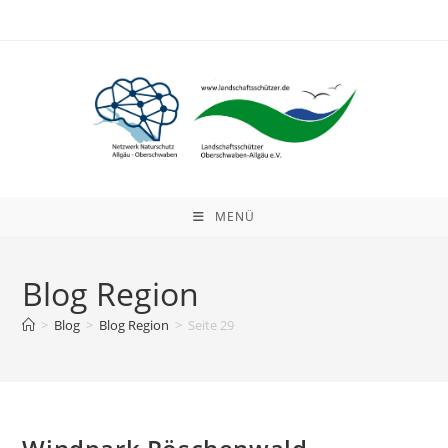
Zum
Inhalt
springen
MENÜ
Blog Region
>
Blog
>
Blog Region
>
Seite 29