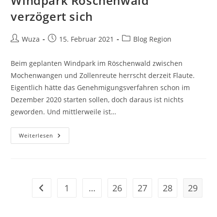
Windpark Röschenwald
verzögert sich
Beitrags-
Beitrag
Beitrags-
Wuza
15. Februar 2021
Blog Region
Autor:
veröffentlicht:
Kategorie:
Beim geplanten Windpark im Röschenwald zwischen
Mochenwangen und Zollenreute herrscht derzeit Flaute.
Eigentlich hätte das Genehmigungsverfahren schon im
Dezember 2020 starten sollen, doch daraus ist nichts
geworden. Und mittlerweile ist…
Windpark
Weiterlesen
Röschenwald
Verzögert
Sich
1
…
26
27
28
29
Gehe zur vorherigen Seite