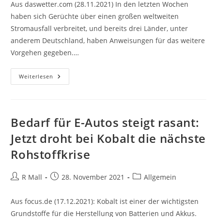
Aus daswetter.com (28.11.2021) In den letzten Wochen
haben sich Gerüchte über einen großen weltweiten
Stromausfall verbreitet, und bereits drei Länder, unter
anderem Deutschland, haben Anweisungen für das weitere
Vorgehen gegeben.…
Alarm
Weiterlesen
Wegen
Eines
Möglichen
Weltweiten
Stromausfalls:
Wo
Bedarf für E-Autos steigt rasant:
Und
Wann?
Jetzt droht bei Kobalt die nächste
Rohstoffkrise
Beitrags-
Beitrag
Beitrags-
R Mall
28. November 2021
Allgemein
Autor:
veröffentlicht:
Kategorie:
Aus focus.de (17.12.2021): Kobalt ist einer der wichtigsten
Grundstoffe für die Herstellung von Batterien und Akkus.