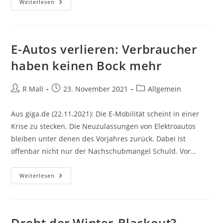
Feuer
Weiterlesen
In
Ravensburger
Tiefgarage:
E-
Auto
Könnte
E-Autos verlieren: Verbraucher
Brand
Ausgelöst
haben keinen Bock mehr
Haben
Beitrags-
Beitrag
Beitrags-
R Mall
23. November 2021
Allgemein
Autor:
veröffentlicht:
Kategorie:
Aus giga.de (22.11.2021): Die E-Mobilität scheint in einer
Krise zu stecken. Die Neuzulassungen von Elektroautos
bleiben unter denen des Vorjahres zurück. Dabei ist
offenbar nicht nur der Nachschubmangel Schuld. Vor…
E-
Weiterlesen
Autos
Verlieren:
Verbraucher
Haben
Keinen
Bock
Droht der Winter-Blackout?