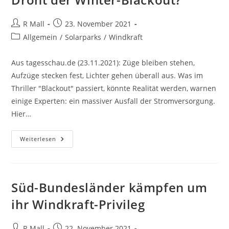
Mehr
Beitrags-
Beitrag
R Mall
23. November 2021
Autor:
veröffentlicht:
Beitrags-
Allgemein
/
Solarparks
/
Windkraft
Kategorie:
Aus tagesschau.de (23.11.2021): Züge bleiben stehen,
Aufzüge stecken fest, Lichter gehen überall aus. Was im
Thriller "Blackout" passiert, könnte Realität werden, warnen
einige Experten: ein massiver Ausfall der Stromversorgung.
Hier…
Droht
Weiterlesen
Der
Winter-
Blackout?
Süd-Bundesländer kämpfen um
ihr Windkraft-Privileg
Beitrags-
Beitrag
R Mall
22. November 2021