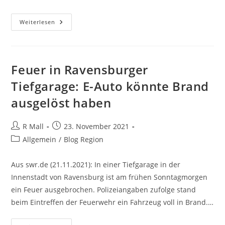
Wie
Weiterlesen
Roter
Bürger
Sich
Am
Solarpark
Beteiligen
Feuer in Ravensburger
Können
Tiefgarage: E-Auto könnte Brand
ausgelöst haben
Beitrags-
Beitrag
R Mall
23. November 2021
Autor:
veröffentlicht:
Beitrags-
Allgemein
/
Blog Region
Kategorie:
Aus swr.de (21.11.2021): In einer Tiefgarage in der
Innenstadt von Ravensburg ist am frühen Sonntagmorgen
ein Feuer ausgebrochen. Polizeiangaben zufolge stand
beim Eintreffen der Feuerwehr ein Fahrzeug voll in Brand.…