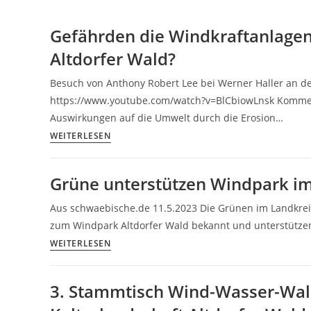
Gefährden die Windkraftanlagen
Altdorfer Wald?
Besuch von Anthony Robert Lee bei Werner Haller an d
https://www.youtube.com/watch?v=BlCbiowLnsk Komment
Auswirkungen auf die Umwelt durch die Erosion…
Gefährden
WEITERLESEN
die
Windkraftanlagen
Grüne unterstützen Windpark im
die
Trinkwasserversorgung
Aus schwaebische.de 11.5.2023 Die Grünen im Landkrei
im
zum Windpark Altdorfer Wald bekannt und unterstützen
Altdorfer
Grüne
WEITERLESEN
Wald?
unterstützen
Windpark
3. Stammtisch Wind-Wasser-Wald
im