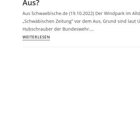
Aus?
Demonstration
im
Aus Schwaebische.de (19.10.2022) Der Windpark im Altd
Altdorfer
„Schwäbischen Zeitung“ vor dem Aus, Grund sind laut 
Wald
Hubschrauber der Bundeswehr.…
Wegen
WEITERLESEN
Flügen
der
Bundeswehr:
Windpark
im
Altdorfer
Wald
vor
dem
Aus?