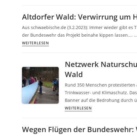
FREIE
Meter
ZONE
hohe
Altdorfer Wald: Verwirrung um
BLEIBEN!
Windräder
im
Aus schwaebische.de (3.2.2023): Immer wieder gibt es
Altdorfer
der Bundeswehr das Projekt beinahe kippen lassen.... .
Wald
Altdorfer
WEITERLESEN
Wald:
Verwirrung
Netzwerk Naturschut
um
Wald
Hubschrauber
und
Rund 350 Menschen protestierten a
Windräder
Trinkwasser- und Klimaschutz. Da
Banner auf die Bedrohung durch 
Netzwerk
WEITERLESEN
Naturschutz
bei
Wegen Flügen der Bundeswehr: 
der