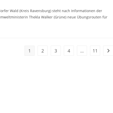
orfer Wald (Kreis Ravensburg) steht nach Informationen der
Umweltministerin Thekla Walker (Grüne) neue Übungsrouten für
1
2
3
4
…
11
Geh