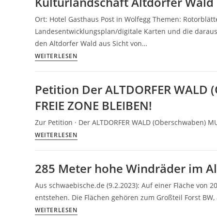
Kulturlandschaft Altdorfer Wald
Altdorfer
Wald
Ort: Hotel Gasthaus Post in Wolfegg Themen: Rotorblä
Landesentwicklungsplan/digitale Karten und die darau
den Altdorfer Wald aus Sicht von…
3.
WEITERLESEN
Stammtisch
Wind-
Petition Der ALTDORFER WALD
Wasser-
FREIE ZONE BLEIBEN!
Wald
des
Zur Petition · Der ALTDORFER WALD (Oberschwaben) M
Vereins
Petition
WEITERLESEN
Natur-
Der
und
ALTDORFER
Kulturlandschaft
285 Meter hohe Windräder im Al
WALD
Altdorfer
(Oberschwaben)
Aus schwaebische.de (9.2.2023): Auf einer Fläche von 
Wald
MUSS
entstehen. Die Flächen gehören zum Großteil Forst B
WINDKRAFT-
285
WEITERLESEN